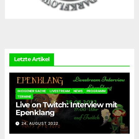
Letzte Artikel
IN EIGENER SACHE
LIVESTREAM
NEWS
PROGRAMM
TERMINE
Live on Twitch: Interview mit
Epenklang
24. AUGUST 2022